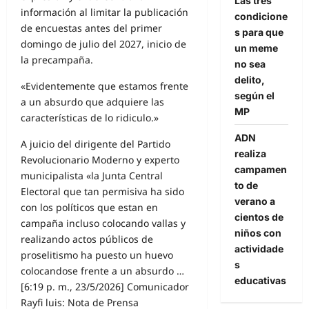
Las tres
información al limitar la publicación
condicione
de encuestas antes del primer
s para que
domingo de julio del 2027, inicio de
un meme
la precampaña.
no sea
delito,
«Evidentemente que estamos frente
según el
a un absurdo que adquiere las
MP
características de lo ridiculo.»
ADN
A juicio del dirigente del Partido
realiza
Revolucionario Moderno y experto
campamen
municipalista «la Junta Central
to de
Electoral que tan permisiva ha sido
verano a
con los políticos que estan en
cientos de
campaña incluso colocando vallas y
niños con
realizando actos públicos de
actividade
proselitismo ha puesto un huevo
s
colocandose frente a un absurdo …
educativas
[6:19 p. m., 23/5/2026] Comunicador
Rayfi luis: Nota de Prensa