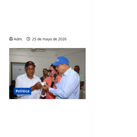
Frente de Profesionales del
PRM desmiente el CODIA
esté haciendo acuerdos con
otras fuerzas políticas
Adm.
25 de mayo de 2026
Politica
Faña califica como un error
prohibición de la JCE sobre
publicación de encuestas
políticas