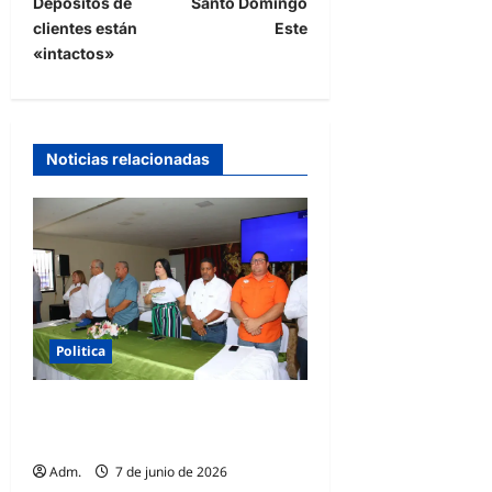
Depósitos de
Santo Domingo
clientes están
Este
«intactos»
Noticias relacionadas
Politica
Hato Mayor del Rey respalda
a David Collado
Adm.
7 de junio de 2026