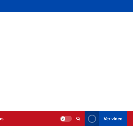
os
Ver vídeo