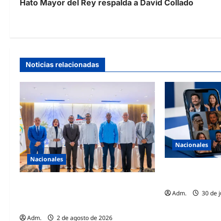
Hato Mayor del Rey respalda a David Collado
Noticias relacionadas
Nacionales
Nacionales
Las tres condic
no sea delito, s
ADOVA se consolida y fortalece el
Adm.
30 de j
municipalismo con la elección de su
nueva directiva nacional
Adm.
2 de agosto de 2026