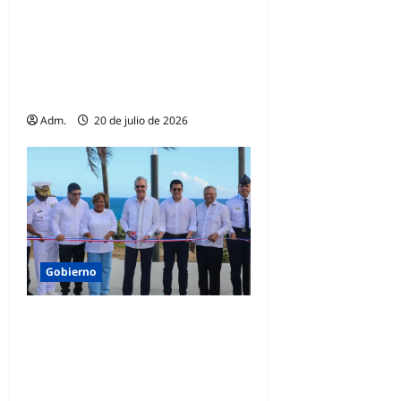
Abinader inaugura túnel de
la Plaza de la Bandera y de
inmediato cruzan primeros
vehículos
Adm.
20 de julio de 2026
Gobierno
Abinader y Collado
inauguran segunda etapa
del malecón de Santo
Domingo Este