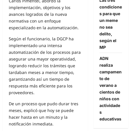
Las tres
Carlos Pimentel, abordó la
condicione
implementación, objetivos y los
s para que
avances logrados de la nueva
un meme
normativa con un enfoque
no sea
especializado en la automatización.
delito,
Según el funcionario, la DGCP ha
según el
implementado una intensa
MP
automatización de los procesos para
ADN
asegurar una mayor operatividad,
realiza
logrando reducir los trámites que
campamen
tardaban meses a menor tiempo,
to de
garantizando así un tiempo de
verano a
respuesta más eficiente para los
cientos de
proveedores.
niños con
De un proceso que pudo durar tres
actividade
meses, explicó que hoy se puede
s
hacer hasta en un minuto y la
educativas
notificación inmediata.